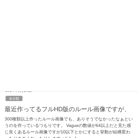
コツコツとルール画像アップしてます。
現在フルHD版、トータル３２６種類ですヾ(ﾟωﾟ)ﾉ゛ ルール画像フ
ルHD版
2014年5月27日
未分類
TransviewerZ1.2.1をリリースしました。
半調トランジションでウィンドウサイズが800ｘ600以外の時動作
がおかしかったバグを修正しました。 TransviewerZ
2014年5月26日
未分類
最近作ってるフルHD版のルール画像ですが、
300種類以上作ったルール画像でも、ありそうでなかったなぁとい
うのを作っているつもりです。 Vagueの数値が64以上だと見た感
じ良くあるルール画像ですが10以下とかにすると挙動が結構変わ