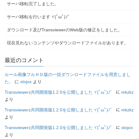
サーバ移転完了しました。
サーバ移転を行いますヾ(ﾟωﾟ)ﾉ゛
ダウンロード及びTransviewerのWeb版の修正をしました。
現在見れないコンテンツやダウンロードファイルがあります。
最近のコメント
ルール画像フルＨＤ版の一括ダウンロードファイルを用意しまし
た。
に
xtojox
より
Transviewerz共同開発版1.2.0を公開しましたヾ(ﾟωﾟ)ﾉ゛
に
mkzkz
より
Transviewerz共同開発版1.2.0を公開しましたヾ(ﾟωﾟ)ﾉ゛
に
mkzkz
より
Transviewerz共同開発版1.2.0を公開しましたヾ(ﾟωﾟ)ﾉ゛
に
xtojox
より