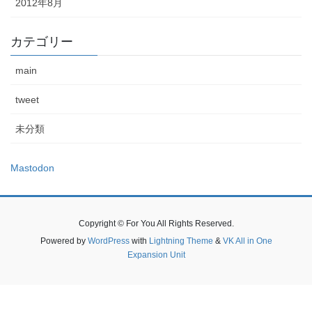
2012年8月
カテゴリー
main
tweet
未分類
Mastodon
Copyright © For You All Rights Reserved.
Powered by
WordPress
with
Lightning Theme
&
VK All in One
Expansion Unit