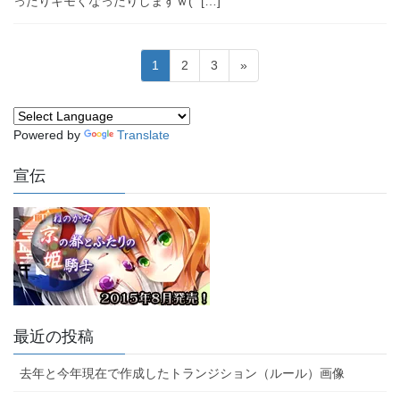
ったりキモくなったりしますｗ(´ […]
投
固
固
固
1
2
3
»
稿
定
定
定
ペ
ペ
ペ
の
ー
ー
ー
ペ
Powered by
Translate
ジ
ジ
ジ
ー
宣伝
ジ
送
り
最近の投稿
去年と今年現在で作成したトランジション（ルール）画像